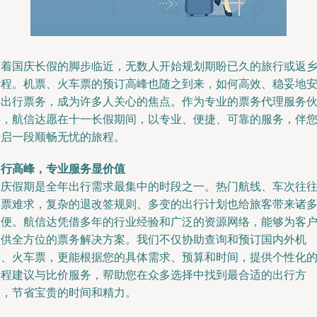
随着国庆长假的脚步临近，无数人开始规划期盼已久的旅行或返
行程。机票、火车票的预订高峰也随之到来，如何高效、稳妥地
排出行票务，成为许多人关心的焦点。作为专业的票务代理服务
伴，航信达愿在十一长假期间，以专业、便捷、可靠的服务，伴
开启一段顺畅无忧的旅程。
出行高峰，专业服务显价值
国庆假期是全年出行需求最集中的时段之一。热门航线、车次往
一票难求，复杂的退改签规则、多变的出行计划也给旅客带来诸
不便。航信达凭借多年的行业经验和广泛的资源网络，能够为客
提供全方位的票务解决方案。我们不仅协助查询和预订国内外机
票、火车票，更能根据您的具体需求、预算和时间，提供个性化
行程建议与比价服务，帮助您在众多选择中找到最合适的出行方
案，节省宝贵的时间和精力。