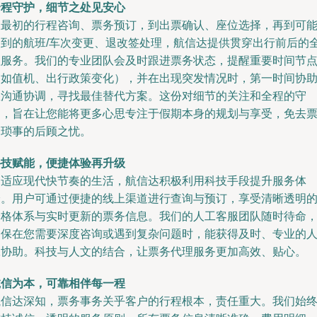
全程守护，细节之处见安心
从最初的行程咨询、票务预订，到出票确认、座位选择，再到可
遇到的航班/车次变更、退改签处理，航信达提供贯穿出行前后的
程服务。我们的专业团队会及时跟进票务状态，提醒重要时间节
（如值机、出行政策变化），并在出现突发情况时，第一时间协
您沟通协调，寻找最佳替代方案。这份对细节的关注和全程的守
护，旨在让您能将更多心思专注于假期本身的规划与享受，免去
务琐事的后顾之忧。
科技赋能，便捷体验再升级
为适应现代快节奏的生活，航信达积极利用科技手段提升服务体
验。用户可通过便捷的线上渠道进行查询与预订，享受清晰透明
价格体系与实时更新的票务信息。我们的人工客服团队随时待命
确保在您需要深度咨询或遇到复杂问题时，能获得及时、专业的
工协助。科技与人文的结合，让票务代理服务更加高效、贴心。
诚信为本，可靠相伴每一程
航信达深知，票务事务关乎客户的行程根本，责任重大。我们始